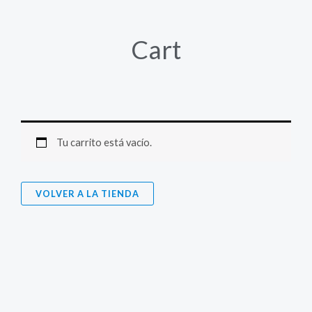
Ir
al
Cart
contenido
Tu carrito está vacío.
VOLVER A LA TIENDA